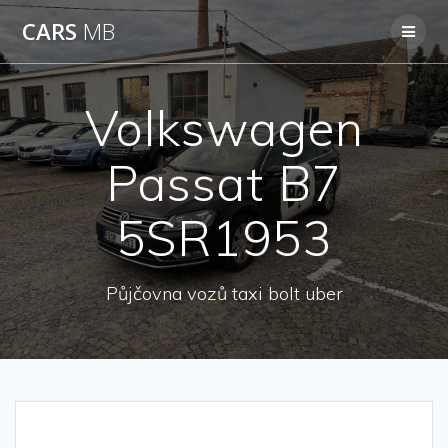
Přeskočit
CARS
MB
na
obsah
Volkswagen
Passat B7
5SR1953
Půjčovna vozů taxi bolt uber